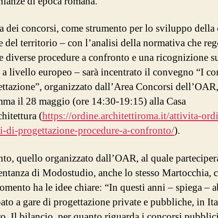
nianze di epoca romana.
a dei concorsi, come strumento per lo sviluppo della 
 del territorio – con l’analisi della normativa che reg
le diverse procedure a confronto e una ricognizione su
i a livello europeo – sarà incentrato il convegno “I co
ettazione”, organizzato dall’Area Concorsi dell’OAR,
ma il 28 maggio (ore 14:30-19:15) alla Casa
hitettura (
https://ordine.architettiroma.it/attivita-ord
i-di-progettazione-procedure-a-confronto/
).
to, quello organizzato dall’OAR, al quale parteciperà
entanza di Modostudio, anche lo stesso Martocchia, 
gomento ha le idee chiare: “In questi anni – spiega –
ato a gare di progettazione private e pubbliche, in Ita
ro. Il bilancio, per quanto riguarda i concorsi pubblic