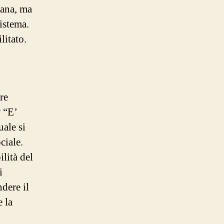
bana, ma
sistema.
litato.
re
? “E’
uale si
ciale.
ilità del
i
dere il
e la