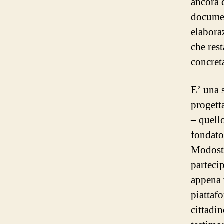
ancora 
documen
elabora
che rest
concret
E’ una s
progetta
– quell
fondato
Modostu
partecip
appena v
piattaf
cittadi