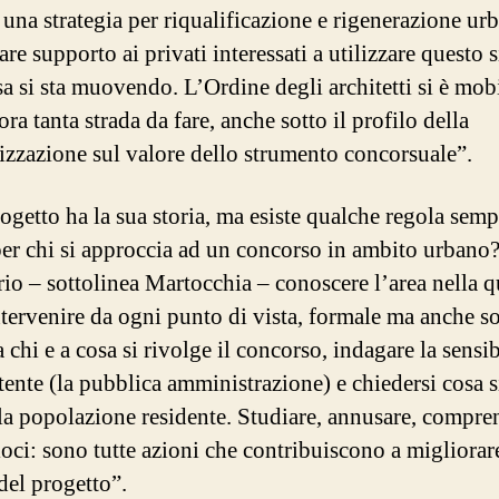
 una strategia per riqualificazione e rigenerazione ur
re supporto ai privati interessati a utilizzare questo 
a si sta muovendo. L’Ordine degli architetti si è mobi
ra tanta strada da fare, anche sotto il profilo della
lizzazione sul valore dello strumento concorsuale”.
ogetto ha la sua storia, ma esiste qualche regola semp
per chi si approccia ad un concorso in ambito urbano
rio – sottolinea Martocchia – conoscere l’area nella q
ntervenire da ogni punto di vista, formale ma anche so
 chi e a cosa si rivolge il concorso, indagare la sensib
ente (la pubblica amministrazione) e chiedersi cosa s
 la popolazione residente. Studiare, annusare, compren
loci: sono tutte azioni che contribuiscono a migliorar
del progetto”.