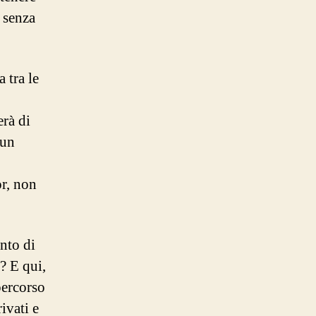
, senza
 tra le
erà di
 un
or, non
nto di
? E qui,
percorso
ivati e