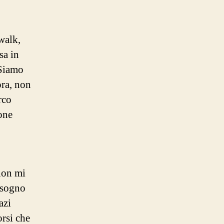
walk,
sa in
 Siamo
ora, non
rco
one
 non mi
bisogno
azi
orsi che