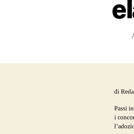
el
di Red
Passi i
i concor
l’adozi