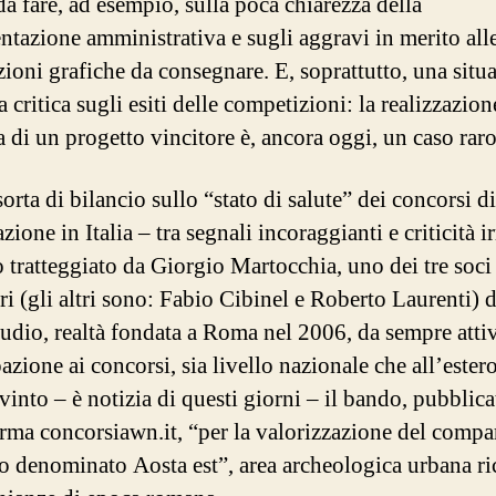
da fare, ad esempio, sulla poca chiarezza della
tazione amministrativa e sugli aggravi in merito all
zioni grafiche da consegnare. E, soprattutto, una situ
a critica sugli esiti delle competizioni: la realizzazion
a di un progetto vincitore è, ancora oggi, un caso raro
orta di bilancio sullo “stato di salute” dei concorsi di
zione in Italia – tra segnali incoraggianti e criticità ir
o tratteggiato da Giorgio Martocchia, uno dei tre soci
ri (gli altri sono: Fabio Cibinel e Roberto Laurenti) d
dio, realtà fondata a Roma nel 2006, da sempre attiv
azione ai concorsi, sia livello nazionale che all’estero
into – è notizia di questi giorni – il bando, pubblica
orma concorsiawn.it, “per la valorizzazione del compa
no denominato Aosta est”, area archeologica urbana ri