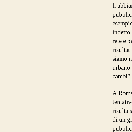
li abbi
pubblich
esempio
indetto
rete e 
risultat
siamo m
urbano 
cambi”.
A Roma,
tentati
risulta 
di un g
pubblic