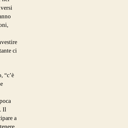
iversi
hanno
oni,
nvestire
tante ci
, “c’è
le
 poca
 Il
cipare a
ttenere