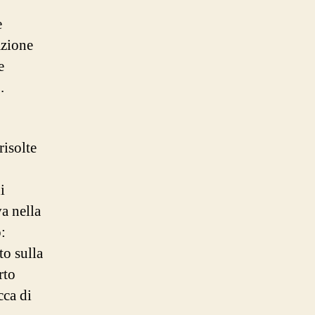
e
azione
e
.
risolte
i
a nella
:
to sulla
rto
cca di