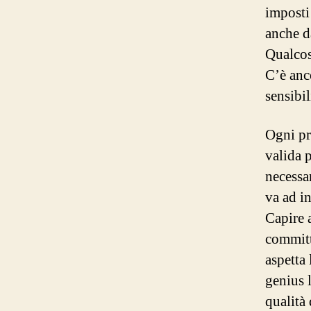
imposti
anche da
Qualcos
C’è anco
sensibi
Ogni pr
valida 
necessa
va ad i
Capire a
committ
aspetta
genius 
qualità 