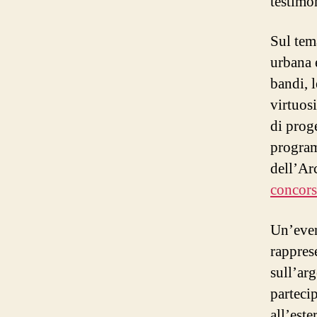
testimo
Sul tem
urbana e
bandi, 
virtuos
di prog
program
dell’Arc
concors
Un’even
rappres
sull’ar
partecip
all’este