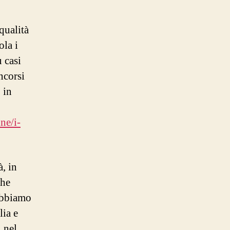
qualità
ola i
 casi
ncorsi
 in
ine/i-
, in
che
 abbiamo
lia e
i nel