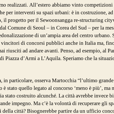
amo realizzati. All’estero abbiamo vinto competizioni
e per interventi su spazi urbani: è in costruzione, ad
, il progetto per il Sewoonsangga re-structuring city
 dal Comune di Seoul – in Corea del Sud – per la mes
pedonalizzazione di un’ampia area del centro urbano.
i vincitori di concorsi pubblici anche in Italia ma, fin
ai riusciti ad andare avanti. Penso, ad esempio, al Pa
di Piazza d’Armi a L’Aquila. Speriamo che la situazi
 in particolare, osserva Martocchia “l’ultimo grande
vo è stato quello legato al concorso ‘meno è più’, ma
sia stato costruito alcunché. La città avrebbe invece 
rande impegno. Ma c’è la volontà di recuperare gli sp
i della città? Bisognerebbe partire da un ufficio conc