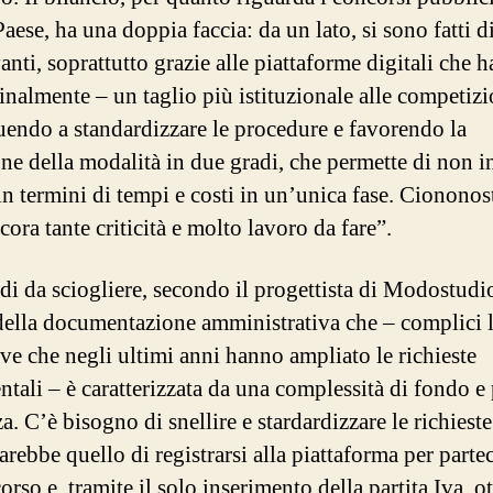
aese, ha una doppia faccia: da un lato, si sono fatti d
anti, soprattutto grazie alle piattaforme digitali che 
inalmente – un taglio più istituzionale alle competizi
uendo a standardizzare le procedure e favorendo la
one della modalità in due gradi, che permette di non i
in termini di tempi e costi in un’unica fase. Ciononos
ora tante criticità e molto lavoro da fare”.
odi da sciogliere, secondo il progettista di Modostudio
della documentazione amministrativa che – complici 
ve che negli ultimi anni hanno ampliato le richieste
tali – è caratterizzata da una complessità di fondo e
a. C’è bisogno di snellire e stardardizzare le richieste.
rebbe quello di registrarsi alla piattaforma per parte
rso e, tramite il solo inserimento della partita Iva, o