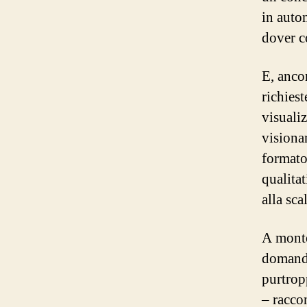
in autom
dover c
E, anco
richiest
visualiz
visionar
formato 
qualitat
alla sca
A monte
domanda
purtrop
– racco