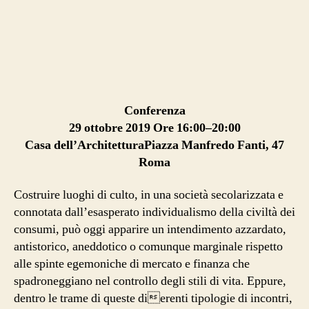
e
Paolo
Portoghesi.
Il
disegno
dell’architettura:
i
Conferenza
luoghi
sacri.
29 ottobre 2019 Ore 16:00–20:00
Casa dell’ArchitetturaPiazza Manfredo Fanti, 47
Roma
Costruire luoghi di culto, in una società secolarizzata e
connotata dall’esasperato individualismo della civiltà dei
consumi, può oggi apparire un intendimento azzardato,
antistorico, aneddotico o comunque marginale rispetto
alle spinte egemoniche di mercato e finanza che
spadroneggiano nel controllo degli stili di vita. Eppure,
dentro le trame di queste dierenti tipologie di incontri,