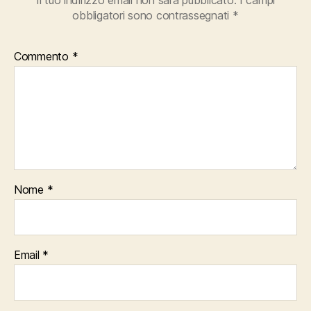
Il tuo indirizzo email non sarà pubblicato.
I campi
obbligatori sono contrassegnati
*
Commento
*
Nome
*
Email
*