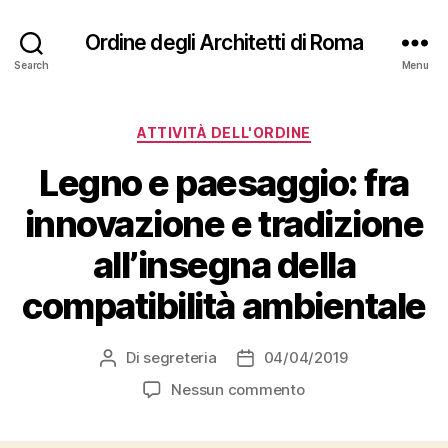
Ordine degli Architetti di Roma
Search
Menu
Categorie
ATTIVITÀ DELL'ORDINE
Legno e paesaggio: fra
innovazione e tradizione
all’insegna della
compatibilità ambientale
Di
segreteria
04/04/2019
Autore
Data
articolo
dell'articolo
su
Nessun commento
Legno
e