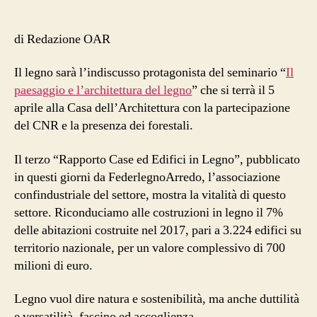
paesaggio:
fra
innovazione
di Redazione OAR
e
tradizione
Il legno sarà l’indiscusso protagonista del seminario “
Il
all’insegna
paesaggio e l’architettura del legno
” che si terrà il 5
della
aprile alla Casa dell’Architettura con la partecipazione
compatibilità
del CNR e la presenza dei forestali.
ambientale
Il terzo “Rapporto Case ed Edifici in Legno”, pubblicato
in questi giorni da FederlegnoArredo, l’associazione
confindustriale del settore, mostra la vitalità di questo
settore. Riconduciamo alle costruzioni in legno il 7%
delle abitazioni costruite nel 2017, pari a 3.224 edifici su
territorio nazionale, per un valore complessivo di 700
milioni di euro.
Legno vuol dire natura e sostenibilità, ma anche duttilità
e versatilità, fascino ed accoglienza.