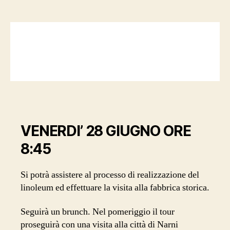
visita
nello
stabilimento
del
Linoleum
di
Narni
(2
crediti)
+
visita
VENERDI’ 28 GIUGNO ORE
di
Narni
8:45
Si potrà assistere al processo di realizzazione del
linoleum ed effettuare la visita alla fabbrica storica.
Seguirà un brunch. Nel pomeriggio il tour
proseguirà con una visita alla città di Narni