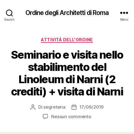
Ordine degli Architetti di Roma
Search
Menu
Categorie
ATTIVITÀ DELL'ORDINE
Seminario e visita nello
stabilimento del
Linoleum di Narni (2
crediti) + visita di Narni
Di
segreteria
17/06/2019
Autore
Data
articolo
dell'articolo
su
Nessun commento
Seminario
e