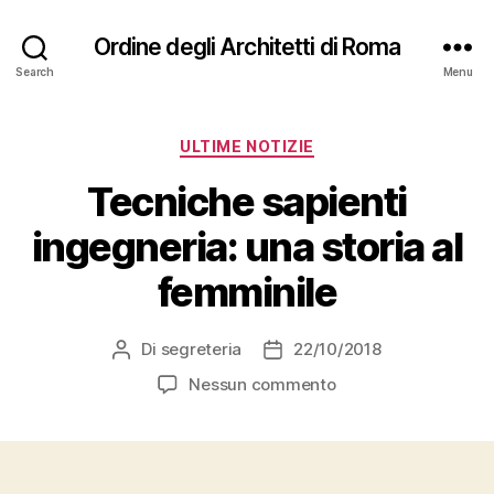
Ordine degli Architetti di Roma
Search
Menu
Categorie
ULTIME NOTIZIE
Tecniche sapienti
ingegneria: una storia al
femminile
Di
segreteria
22/10/2018
Autore
Data
articolo
dell'articolo
su
Nessun commento
Tecniche
sapienti
ingegneria:
una