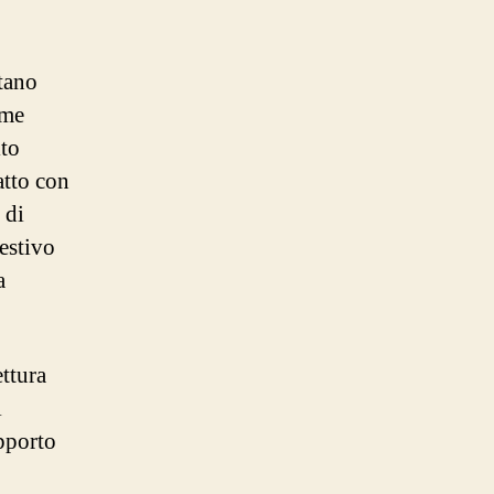
stano
ome
lto
atto con
 di
 estivo
a
ettura
i
apporto