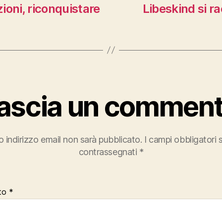
azioni, riconquistare
Libeskind si r
ascia un commen
uo indirizzo email non sarà pubblicato.
I campi obbligatori
contrassegnati
*
to
*