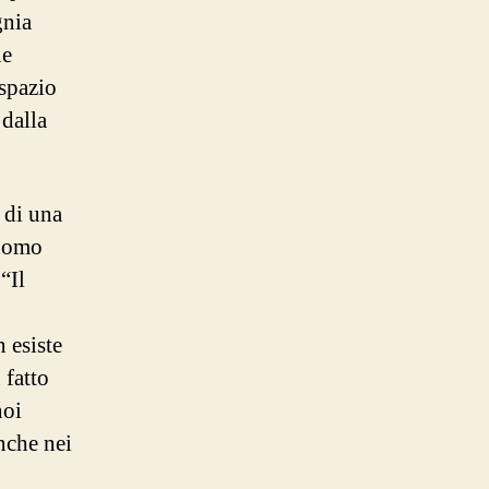
gnia
ne
 spazio
 dalla
 di una
 uomo
“Il
 esiste
 fatto
noi
nche nei