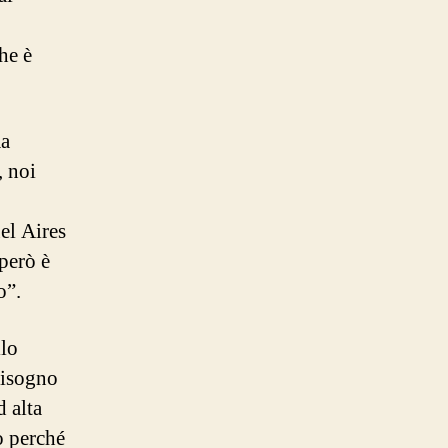
he è
ma
, noi
el Aires
 però è
o”.
llo
bisogno
d alta
lo perché