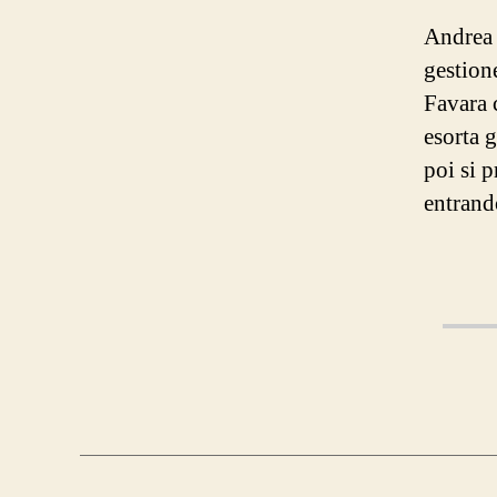
Andrea B
gestion
Favara 
esorta 
poi si p
entrand