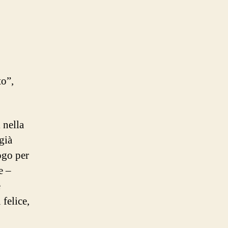
to”,
 nella
già
ogo per
e –
e
 felice,