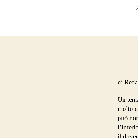
di Red
Un tema
molto c
può non
l’interi
il dove