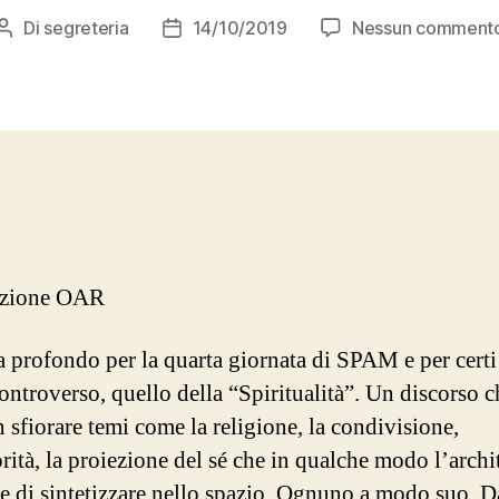
Di
segreteria
14/10/2019
Nessun comment
Autore
Data
articolo
dell'articolo
azione OAR
 profondo per la quarta giornata di SPAM e per certi
ontroverso, quello della “Spiritualità”. Un discorso 
 sfiorare temi come la religione, la condivisione,
orità, la proiezione del sé che in qualche modo l’archi
re di sintetizzare nello spazio. Ognuno a modo suo. D