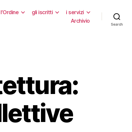
l’Ordine
gli iscritti
i servizi
Archivio
Search
tettura:
llettive