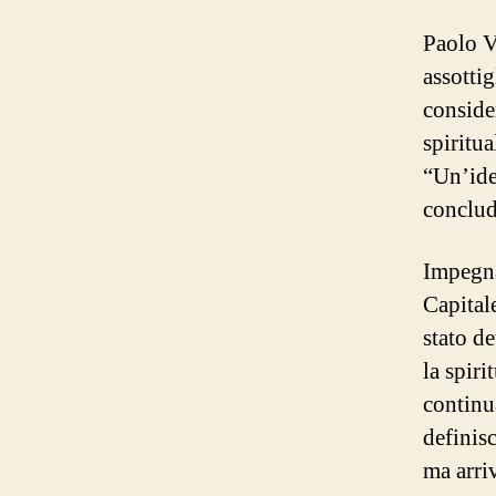
Paolo V
assottig
conside
spiritua
“Un’idea
conclud
Impegna
Capital
stato d
la spiri
continu
definisc
ma arri