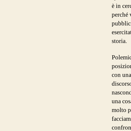
è in cer
perché 
pubblica
esercita
storia.
Polemic
posizio
con una 
discorso
nascond
una cosa
molto p
facciam
confront