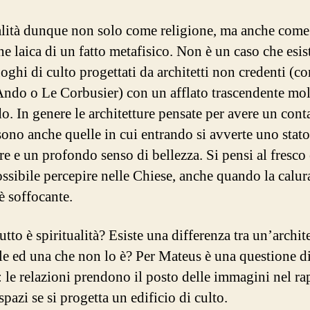
alità dunque non solo come religione, ma anche come
ne laica di un fatto metafisico. Non è un caso che esi
oghi di culto progettati da architetti non credenti (c
ndo o Le Corbusier) con un afflato trascendente mo
o. In genere le architetture pensate per avere un cont
sono anche quelle in cui entrando si avverte uno stato
re e un profondo senso di bellezza. Si pensi al fresco
ossibile percepire nelle Chiese, anche quando la calur
è soffocante.
utto è spiritualità? Esiste una differenza tra un’archit
ale ed una che non lo è? Per Mateus è una questione d
à: le relazioni prendono il posto delle immagini nel r
spazi se si progetta un edificio di culto.