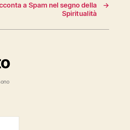
acconta a Spam nel segno della
→
Spiritualità
to
 sono