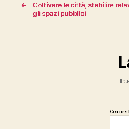
←
Coltivare le città, stabilire rel
gli spazi pubblici
L
Il t
Commen