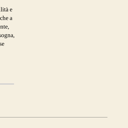
lità e
nche a
nte,
 sogna,
se