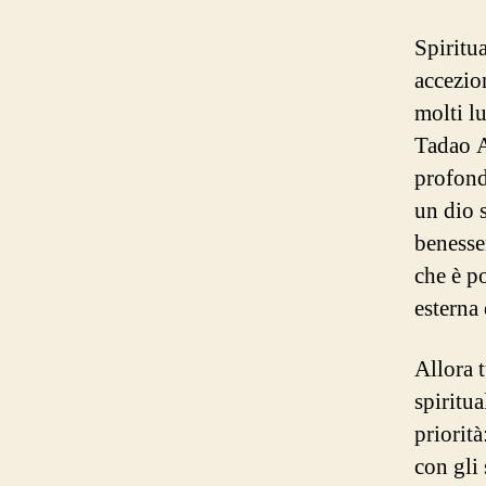
Spiritu
accezio
molti lu
Tadao A
profond
un dio 
benesse
che è p
esterna 
Allora t
spiritu
priorit
con gli 