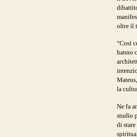
dibatti
manifes
oltre il
“Così c
hanno co
archite
intenzi
Mateus, 
la cult
Ne fa a
studio 
di stare
spiritua